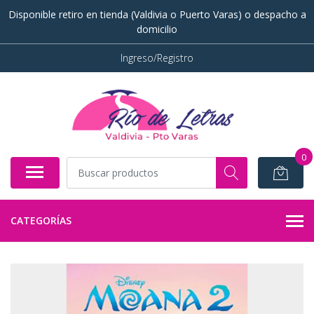
Disponible retiro en tienda (Valdivia o Puerto Varas) o despacho a
domicilio
Ingreso/Registro
0
CATEGORÍAS