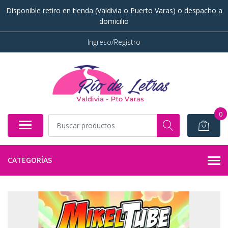
Disponible retiro en tienda (Valdivia o Puerto Varas) o despacho a
domicilio
Ingreso/Registro
0
CATEGORÍAS