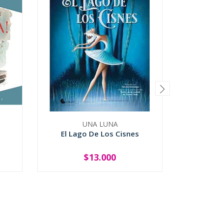
UNA LUNA
El Lago De Los Cisnes
El Monstr
$13.000
-
+
-