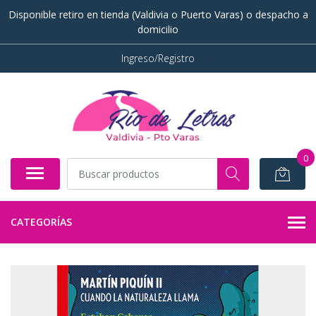
Disponible retiro en tienda (Valdivia o Puerto Varas) o despacho a
domicilio
Ingreso/Registro
0
CATEGORÍAS