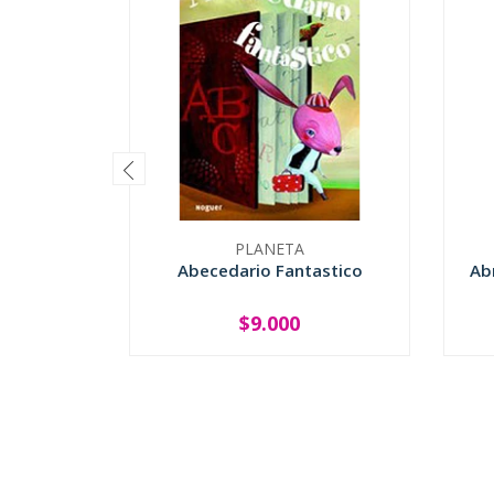
PLANETA
Abecedario Fantastico
Ab
$9.000
-
+
-