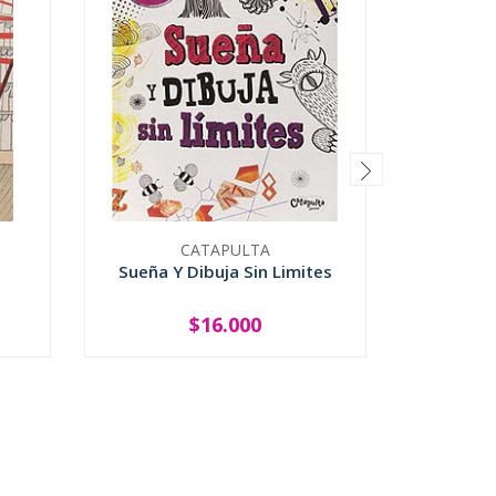
CATAPULTA
U
Sueña Y Dibuja Sin Limites
Alelu
$16.000
-
+
-