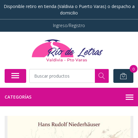
Disponible retiro en tienda (Valdivia o Puerto Varas) o despacho a
domicilio
Ingreso/Registro
0
CATEGORÍAS