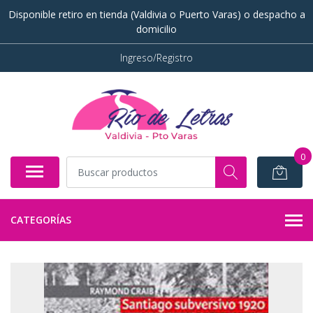
Disponible retiro en tienda (Valdivia o Puerto Varas) o despacho a
domicilio
Ingreso/Registro
0
CATEGORÍAS