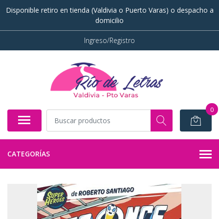
Disponible retiro en tienda (Valdivia o Puerto Varas) o despacho a
domicilio
Ingreso/Registro
0
CATEGORÍAS