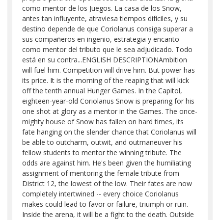
como mentor de los Juegos. La casa de los Snow,
antes tan influyente, atraviesa tiempos difíciles, y su
destino depende de que Coriolanus consiga superar a
sus compañeros en ingenio, estrategia y encanto
como mentor del tributo que le sea adjudicado. Todo
está en su contra...ENGLISH DESCRIPTIONAmbition
will fuel him. Competition will drive him. But power has
its price. It is the morning of the reaping that will kick
off the tenth annual Hunger Games. In the Capitol,
eighteen-year-old Coriolanus Snow is preparing for his
one shot at glory as a mentor in the Games. The once-
mighty house of Snow has fallen on hard times, its
fate hanging on the slender chance that Coriolanus will
be able to outcharm, outwit, and outmaneuver his
fellow students to mentor the winning tribute. The
odds are against him. He's been given the humiliating
assignment of mentoring the female tribute from
District 12, the lowest of the low. Their fates are now
completely intertwined -- every choice Coriolanus
makes could lead to favor or failure, triumph or ruin.
Inside the arena, it will be a fight to the death. Outside