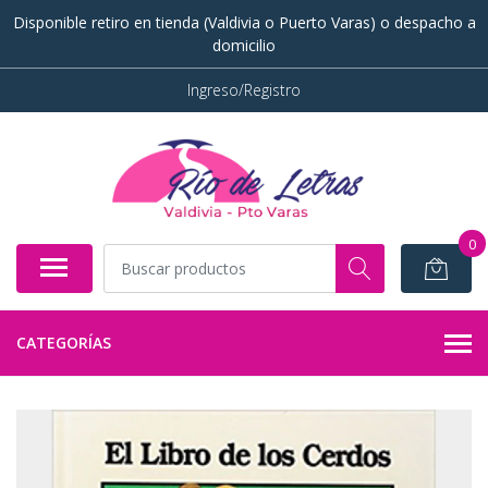
Disponible retiro en tienda (Valdivia o Puerto Varas) o despacho a
domicilio
Ingreso/Registro
0
CATEGORÍAS