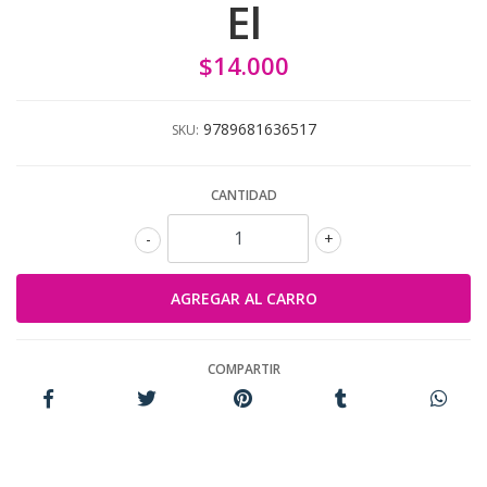
El
$14.000
9789681636517
SKU:
CANTIDAD
-
+
COMPARTIR