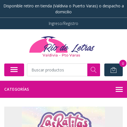
Disponible retiro en tienda (Valdivia o Puerto Varas) o despacho a
domicilio
Ingreso/Registro
0
CATEGORÍAS