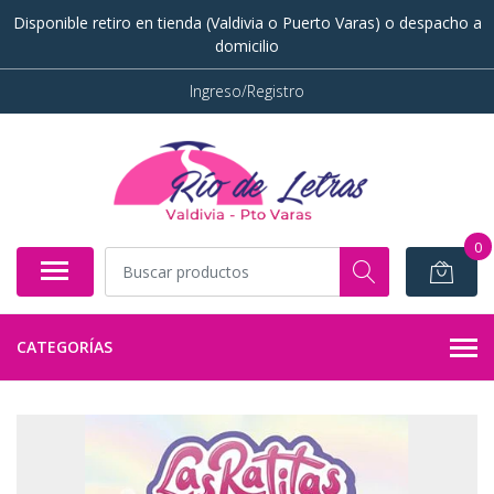
Disponible retiro en tienda (Valdivia o Puerto Varas) o despacho a
domicilio
Ingreso/Registro
0
CATEGORÍAS