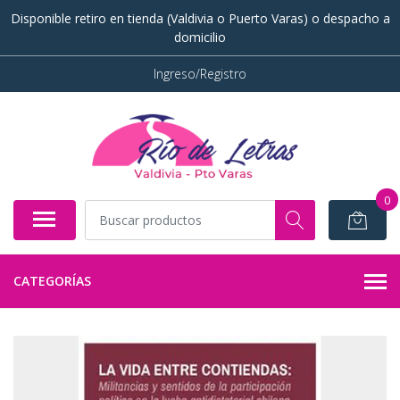
Disponible retiro en tienda (Valdivia o Puerto Varas) o despacho a
domicilio
Ingreso/Registro
0
CATEGORÍAS