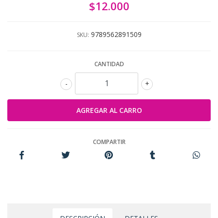
$12.000
9789562891509
SKU:
CANTIDAD
-
+
COMPARTIR