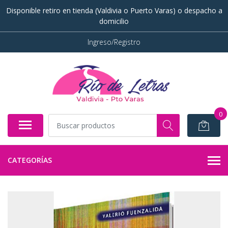
Disponible retiro en tienda (Valdivia o Puerto Varas) o despacho a
domicilio
Ingreso/Registro
0
CATEGORÍAS