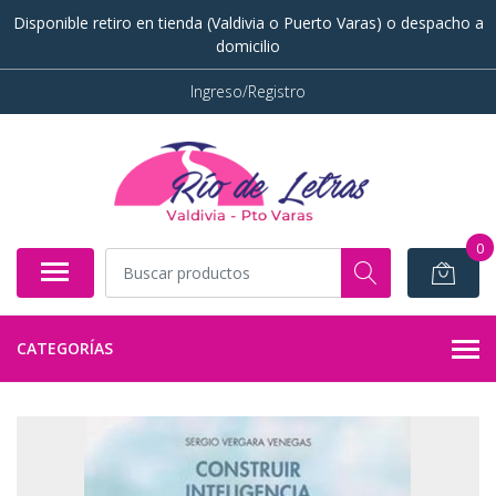
Disponible retiro en tienda (Valdivia o Puerto Varas) o despacho a
domicilio
Ingreso/Registro
0
CATEGORÍAS