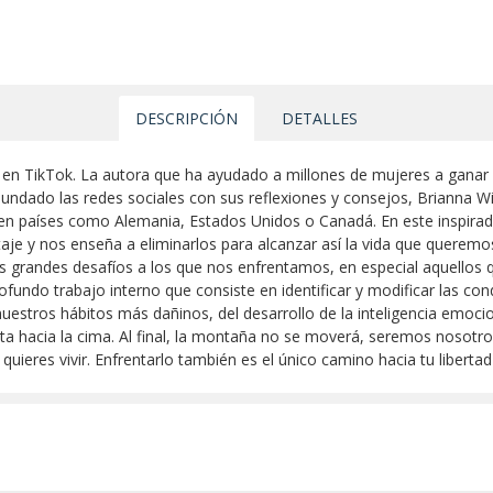
DESCRIPCIÓN
DETALLES
a en TikTok. La autora que ha ayudado a millones de mujeres a ganar 
nundado las redes sociales con sus reflexiones y consejos, Brianna 
n países como Alemania, Estados Unidos o Canadá. En este inspirador
je y nos enseña a eliminarlos para alcanzar así la vida que queremo
s grandes desafíos a los que nos enfrentamos, en especial aquellos 
fundo trabajo interno que consiste en identificar y modificar las con
estros hábitos más dañinos, del desarrollo de la inteligencia emocio
ruta hacia la cima. Al final, la montaña no se moverá, seremos nosotr
quieres vivir. Enfrentarlo también es el único camino hacia tu libertad