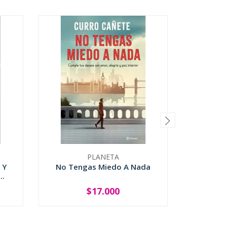
PLANETA
 Y
No Tengas Miedo A Nada
Op
..
$17.000
-
+
-