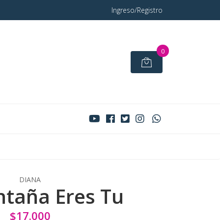
Ingreso/Registro
0
DIANA
taña Eres Tu
$17.000