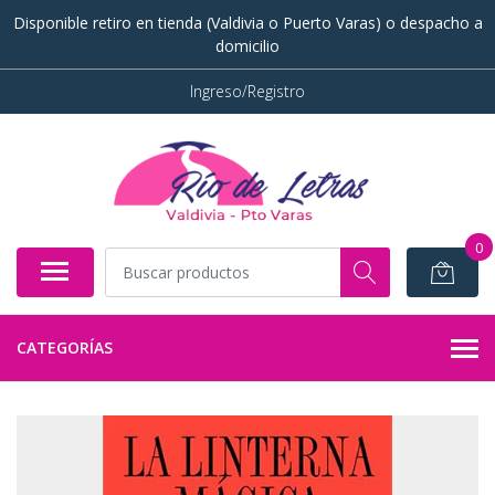
Disponible retiro en tienda (Valdivia o Puerto Varas) o despacho a
domicilio
Ingreso/Registro
0
CATEGORÍAS