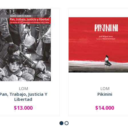
LOM
LOM
Pan, Trabajo, Justicia Y
Pikinini
Libertad
$13.000
$14.000
+
-
+