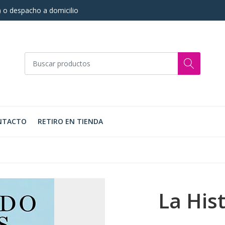
s) o despacho a domicilio
NTACTO
RETIRO EN TIENDA
La His