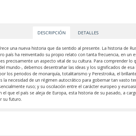
DESCRIPCIÓN
DETALLES
ofrece una nueva historia que da sentido al presente. La historia de 
tro país ha reinventado su propio relato con tanta frecuencia, en un
es precisamente un aspecto vital de su cultura. Para comprender lo que
 del mundo-, debemos desentrañar las ideas y los significados de esa h
por los periodos de monarquía, totalitarismo y Perestroika, el brillan
s la necesidad de un régimen autocrático para gobernar tan vasto terr
ta esencialmente ruso; y su oscilación entre el carácter europeo y euro
l que el país se aleja de Europa, esta historia de su pasado, a carg
r su futuro.