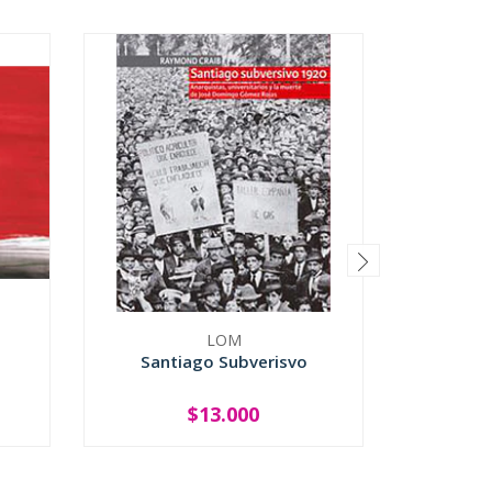
LOM
U
Santiago Subverisvo
Acerc
Comien
$13.000
-
+
-