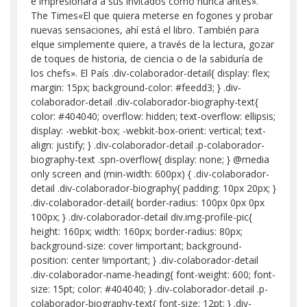
e impresionará a sus invitados como nunca antes».
The Times«El que quiera meterse en fogones y probar
nuevas sensaciones, ahí está el libro. También para
elque simplemente quiere, a través de la lectura, gozar
de toques de historia, de ciencia o de la sabiduría de
los chefs». El País .div-colaborador-detail{ display: flex;
margin: 15px; background-color: #feedd3; } .div-
colaborador-detail .div-colaborador-biography-text{
color: #404040; overflow: hidden; text-overflow: ellipsis;
display: -webkit-box; -webkit-box-orient: vertical; text-
align: justify; } .div-colaborador-detail .p-colaborador-
biography-text .spn-overflow{ display: none; } @media
only screen and (min-width: 600px) { .div-colaborador-
detail .div-colaborador-biography{ padding: 10px 20px; }
.div-colaborador-detail{ border-radius: 100px 0px 0px
100px; } .div-colaborador-detail div.img-profile-pic{
height: 160px; width: 160px; border-radius: 80px;
background-size: cover !important; background-
position: center !important; } .div-colaborador-detail
.div-colaborador-name-heading{ font-weight: 600; font-
size: 15pt; color: #404040; } .div-colaborador-detail .p-
colaborador-biography-text{ font-size: 12pt; } .div-