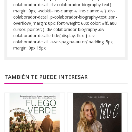
colaborador-detail .div-colaborador-biography-text{
margin: 0px; -webkit-line-clamp: 4; line-clamp: 4; } .div-
colaborador-detail .p-colaborador-biography-text .spn-
overflow{ margin: 0px; font-weight: 600; color: #ff5a00;
cursor: pointer; } .div-colaborador-biography .div-
colaborador-detalle-title{ display: flex; } .div-
colaborador-detail .a-ver-pagina-autor{ padding: 5px;
margin: 0px 15px;
TAMBIÉN TE PUEDE INTERESAR