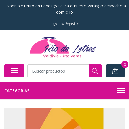
Disponible retiro en tienda (Valdivia o Puerto Varas) o despacho a
domicilio
Ingreso/Registro
0
CATEGORÍAS