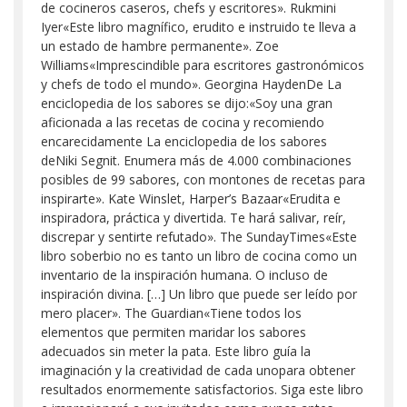
de cocineros caseros, chefs y escritores». Rukmini
Iyer«Este libro magnífico, erudito e instruido te lleva a
un estado de hambre permanente». Zoe
Williams«Imprescindible para escritores gastronómicos
y chefs de todo el mundo». Georgina HaydenDe La
enciclopedia de los sabores se dijo:«Soy una gran
aficionada a las recetas de cocina y recomiendo
encarecidamente La enciclopedia de los sabores
deNiki Segnit. Enumera más de 4.000 combinaciones
posibles de 99 sabores, con montones de recetas para
inspirarte». Kate Winslet, Harper’s Bazaar«Erudita e
inspiradora, práctica y divertida. Te hará salivar, reír,
discrepar y sentirte refutado». The SundayTimes«Este
libro soberbio no es tanto un libro de cocina como un
inventario de la inspiración humana. O incluso de
inspiración divina. […] Un libro que puede ser leído por
mero placer». The Guardian«Tiene todos los
elementos que permiten maridar los sabores
adecuados sin meter la pata. Este libro guía la
imaginación y la creatividad de cada unopara obtener
resultados enormemente satisfactorios. Siga este libro