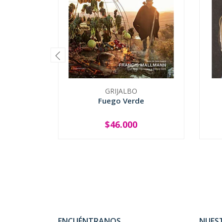
GRIJALBO
Fuego Verde
$46.000
-
+
-
ENCUÉNTRANOS
NUES