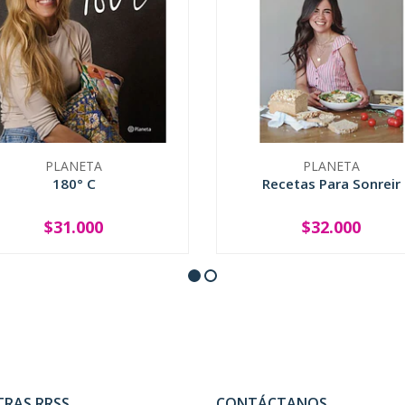
PLANETA
PLANETA
180° C
Recetas Para Sonreir
$31.000
$32.000
+
-
+
TRAS RRSS
CONTÁCTANOS