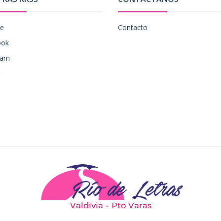
be
Contacto
ook
ram