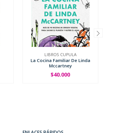
LIBROS CUPULA
TRAYEC
La Cocina Familiar De Linda
Bravo P
Mccartney
Mund
$40.000
-
+
-
ENLACES RÁPIDOS