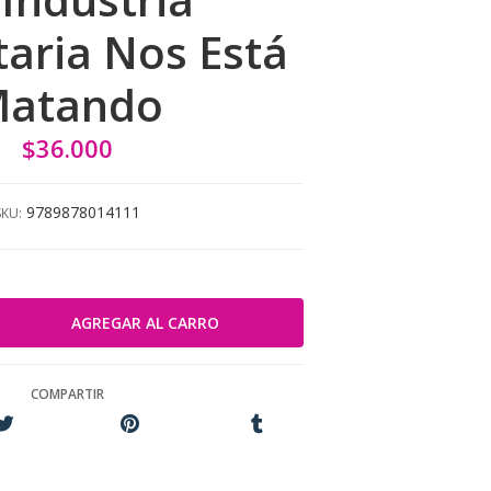
taria Nos Está
atando
$36.000
9789878014111
SKU:
COMPARTIR