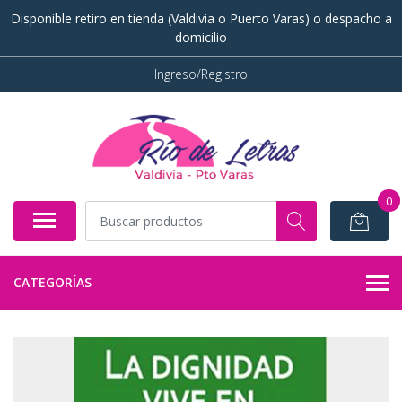
Disponible retiro en tienda (Valdivia o Puerto Varas) o despacho a
domicilio
Ingreso/Registro
0
CATEGORÍAS