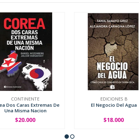
CONTINENTE
EDICIONES B
ea Dos Caras Extremas De
El Negocio Del Agua
Una Misma Nacion
$20.000
$18.000
+
-
+