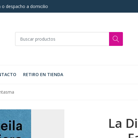
s) o despacho a domicilio
NTACTO
RETIRO EN TIENDA
antasma
La Di
F