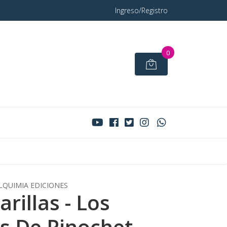
Ingreso/Registro
0
LQUIMIA EDICIONES
rillas - Los
os De Pinochet