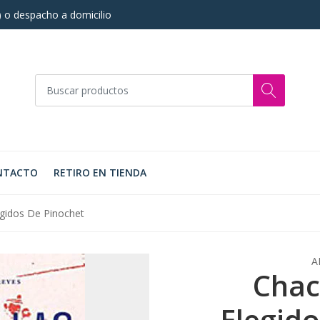
s) o despacho a domicilio
NTACTO
RETIRO EN TIENDA
legidos De Pinochet
A
Chaca
Elegid