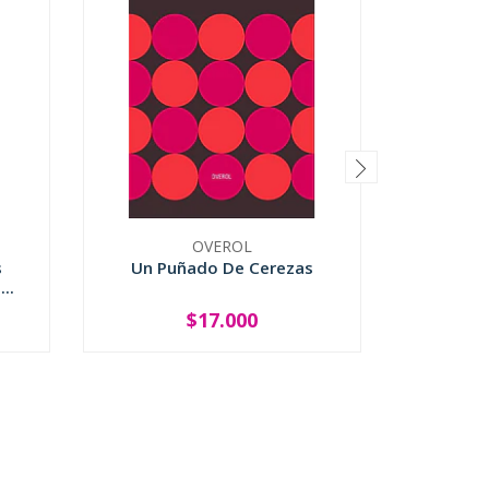
OVEROL
s
Un Puñado De Cerezas
Elegi
..
$17.000
-
+
-