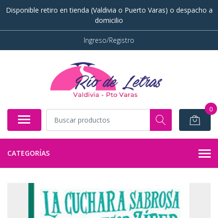
Disponible retiro en tienda (Valdivia o Puerto Varas) o despacho a
domicilio
Ingreso/Registro
0
CATEGORÍAS