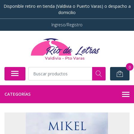
Disponible retiro en tienda (Valdivia o Puerto Varas) o despacho a
domicilio
Ingreso/Registro
0
CATEGORÍAS