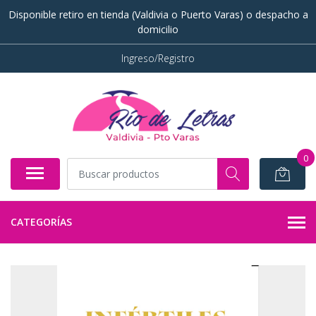
Disponible retiro en tienda (Valdivia o Puerto Varas) o despacho a
domicilio
Ingreso/Registro
0
CATEGORÍAS