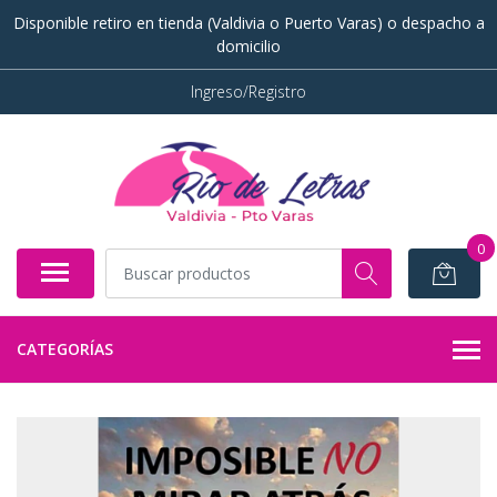
Disponible retiro en tienda (Valdivia o Puerto Varas) o despacho a
domicilio
Ingreso/Registro
0
CATEGORÍAS