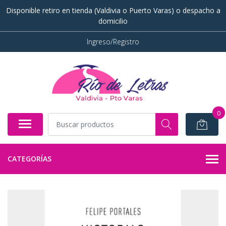
Disponible retiro en tienda (Valdivia o Puerto Varas) o despacho a
domicilio
Ingreso/Registro
0
CATEGORÍAS