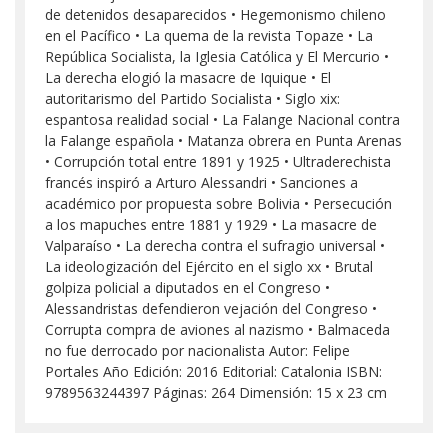
de detenidos desaparecidos • Hegemonismo chileno
en el Pacífico • La quema de la revista Topaze • La
República Socialista, la Iglesia Católica y El Mercurio •
La derecha elogió la masacre de Iquique • El
autoritarismo del Partido Socialista • Siglo xix:
espantosa realidad social • La Falange Nacional contra
la Falange española • Matanza obrera en Punta Arenas
• Corrupción total entre 1891 y 1925 • Ultraderechista
francés inspiró a Arturo Alessandri • Sanciones a
académico por propuesta sobre Bolivia • Persecución
a los mapuches entre 1881 y 1929 • La masacre de
Valparaíso • La derecha contra el sufragio universal •
La ideologización del Ejército en el siglo xx • Brutal
golpiza policial a diputados en el Congreso •
Alessandristas defendieron vejación del Congreso •
Corrupta compra de aviones al nazismo • Balmaceda
no fue derrocado por nacionalista Autor: Felipe
Portales Año Edición: 2016 Editorial: Catalonia ISBN:
9789563244397 Páginas: 264 Dimensión: 15 x 23 cm