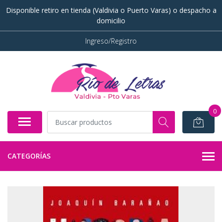
Disponible retiro en tienda (Valdivia o Puerto Varas) o despacho a
domicilio
Ingreso/Registro
0
CATEGORÍAS