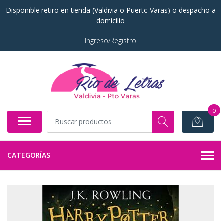
Disponible retiro en tienda (Valdivia o Puerto Varas) o despacho a
domicilio
Ingreso/Registro
0
CATEGORÍAS