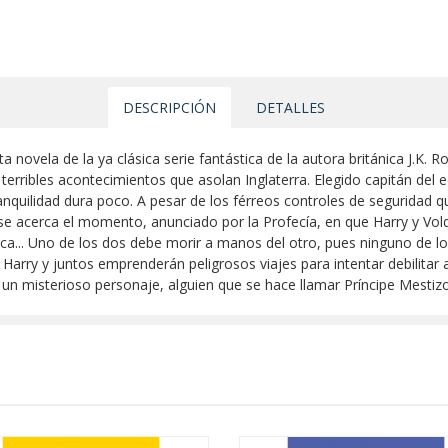
DESCRIPCIÓN
DETALLES
xta novela de la ya clásica serie fantástica de la autora británica J.K.
terribles acontecimientos que asolan Inglaterra. Elegido capitán del
ranquilidad dura poco. A pesar de los férreos controles de seguridad
 acerca el momento, anunciado por la Profecía, en que Harry y Vold
a... Uno de los dos debe morir a manos del otro, pues ninguno de los
de Harry y juntos emprenderán peligrosos viajes para intentar debilita
 un misterioso personaje, alguien que se hace llamar Príncipe Mestizo