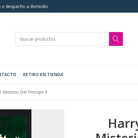
s) o despacho a domicilio
NTACTO
RETIRO EN TIENDA
l Misterio Del Principe 6
Harry
Misteri