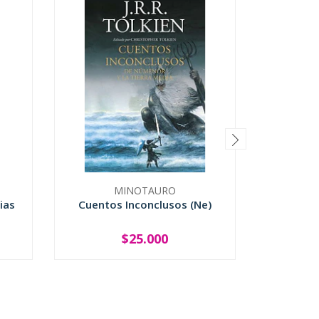
MINOTAURO
ias
Cuentos Inconclusos (Ne)
Harry Po
$25.000
-
+
-