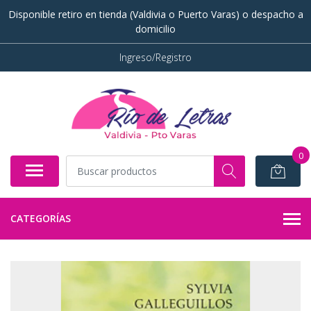
Disponible retiro en tienda (Valdivia o Puerto Varas) o despacho a
domicilio
Ingreso/Registro
0
CATEGORÍAS