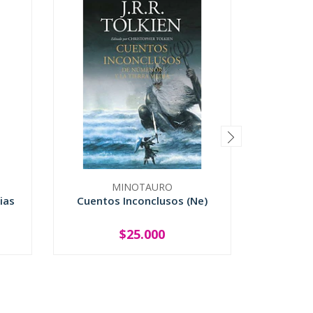
MINOTAURO
ias
Cuentos Inconclusos (Ne)
Harry Po
$25.000
-
+
-