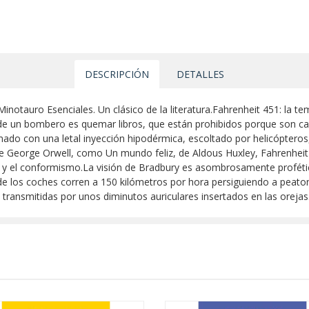
DESCRIPCIÓN
DETALLES
inotauro Esenciales. Un clásico de la literatura.Fahrenheit 451: la te
e un bombero es quemar libros, que están prohibidos porque son cau
o con una letal inyección hipodérmica, escoltado por helicópteros, 
 George Orwell, como Un mundo feliz, de Aldous Huxley, Fahrenheit 4
es y el conformismo.La visión de Bradbury es asombrosamente proféti
onde los coches corren a 150 kilómetros por hora persiguiendo a peat
s transmitidas por unos diminutos auriculares insertados en las orejas