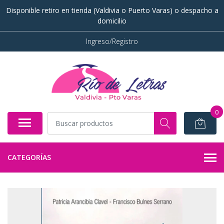
Disponible retiro en tienda (Valdivia o Puerto Varas) o despacho a
domicilio
Ingreso/Registro
0
CATEGORÍAS