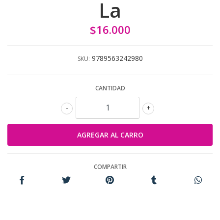
La
$16.000
9789563242980
SKU:
CANTIDAD
-
+
COMPARTIR