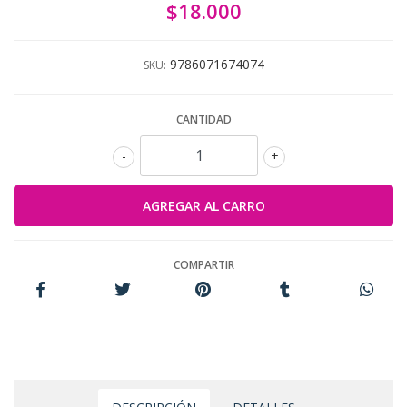
$18.000
9786071674074
SKU:
CANTIDAD
-
+
COMPARTIR