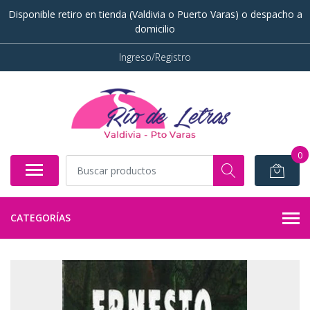
Disponible retiro en tienda (Valdivia o Puerto Varas) o despacho a
domicilio
Ingreso/Registro
0
CATEGORÍAS