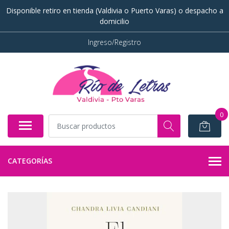
Disponible retiro en tienda (Valdivia o Puerto Varas) o despacho a
domicilio
Ingreso/Registro
0
CATEGORÍAS