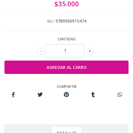
$35.000
9789560915474
SKU:
CANTIDAD
-
+
COMPARTIR