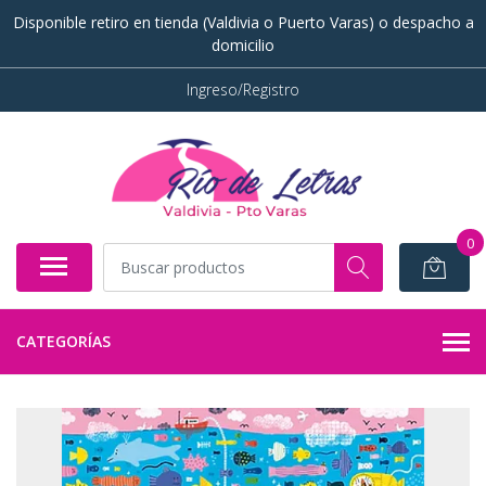
Disponible retiro en tienda (Valdivia o Puerto Varas) o despacho a
domicilio
Ingreso/Registro
0
CATEGORÍAS