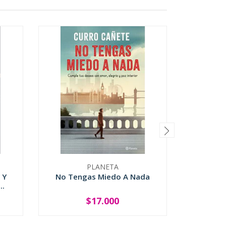
PLANETA
 Y
No Tengas Miedo A Nada
Op
..
$17.000
-
+
-