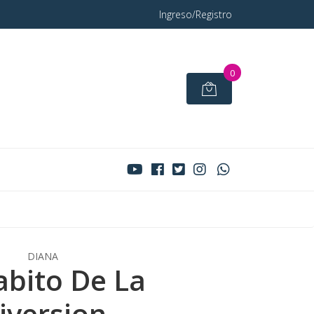
Ingreso/Registro
0
DIANA
abito De La
iversion