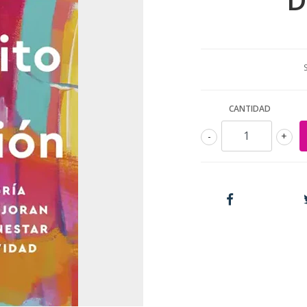
CANTIDAD
-
+