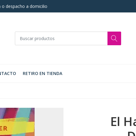
s) o despacho a domicilio
NTACTO
RETIRO EN TIENDA
El H
D