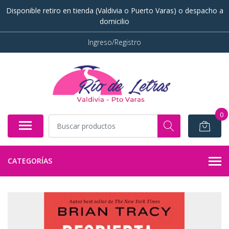
Disponible retiro en tienda (Valdivia o Puerto Varas) o despacho a
domicilio
Ingreso/Registro
0
CATEGORÍAS