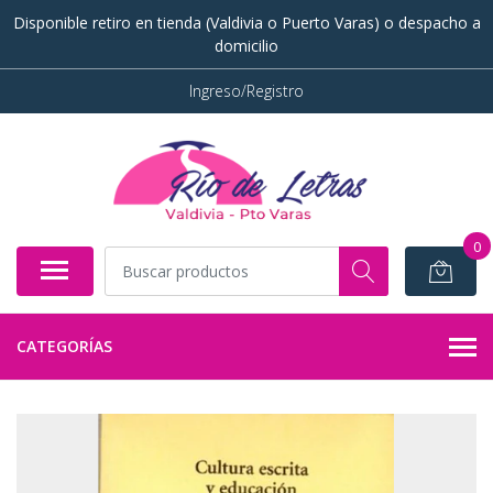
Disponible retiro en tienda (Valdivia o Puerto Varas) o despacho a
domicilio
Ingreso/Registro
0
CATEGORÍAS