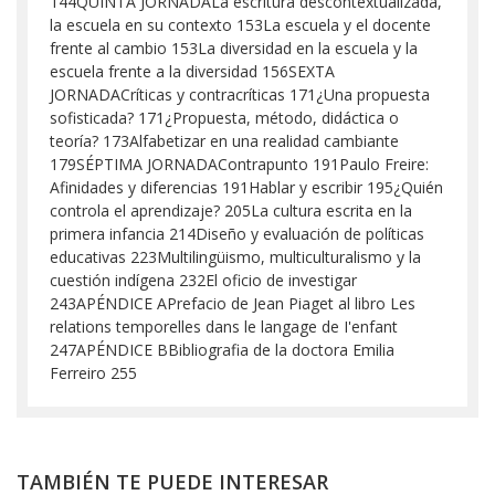
144QUINTA JORNADALa escritura descontextualizada,
la escuela en su contexto 153La escuela y el docente
frente al cambio 153La diversidad en la escuela y la
escuela frente a la diversidad 156SEXTA
JORNADACríticas y contracríticas 171¿Una propuesta
sofisticada? 171¿Propuesta, método, didáctica o
teoría? 173Alfabetizar en una realidad cambiante
179SÉPTIMA JORNADAContrapunto 191Paulo Freire:
Afinidades y diferencias 191Hablar y escribir 195¿Quién
controla el aprendizaje? 205La cultura escrita en la
primera infancia 214Diseño y evaluación de políticas
educativas 223Multilingüismo, multiculturalismo y la
cuestión indígena 232El oficio de investigar
243APÉNDICE APrefacio de Jean Piaget al libro Les
relations temporelles dans le langage de I'enfant
247APÉNDICE BBibliografia de la doctora Emilia
Ferreiro 255
TAMBIÉN TE PUEDE INTERESAR