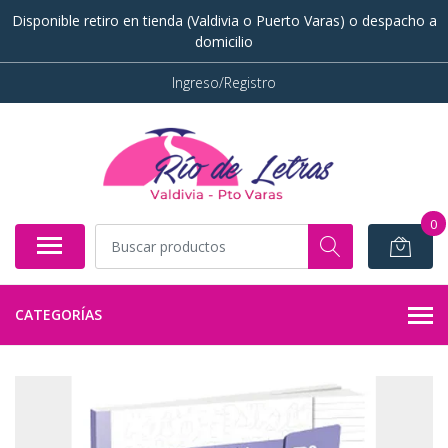
Disponible retiro en tienda (Valdivia o Puerto Varas) o despacho a
domicilio
Ingreso/Registro
0
CATEGORÍAS