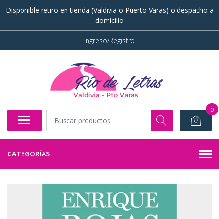
Disponible retiro en tienda (Valdivia o Puerto Varas) o despacho a
domicilio
Ingreso/Registro
0
CATEGORÍAS