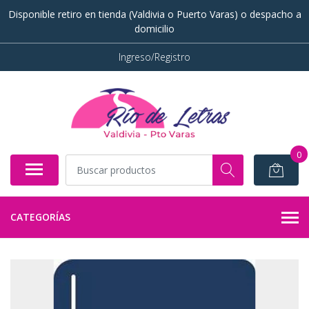
Disponible retiro en tienda (Valdivia o Puerto Varas) o despacho a
domicilio
Ingreso/Registro
0
CATEGORÍAS