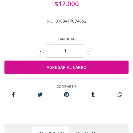
$12.000
9788417074852
SKU:
CANTIDAD
-
+
COMPARTIR