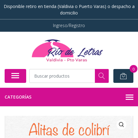
Disponible retiro en tienda (Valdivia o Puerto Varas) o despacho a
domicilio
Ingreso/Registro
0
CATEGORÍAS