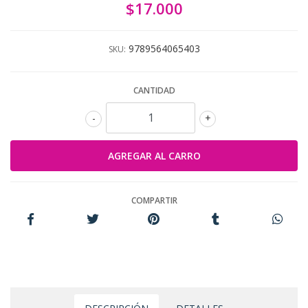
$17.000
9789564065403
SKU:
CANTIDAD
-
+
COMPARTIR