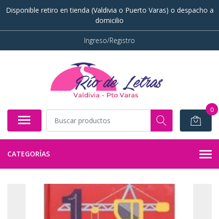
Disponible retiro en tienda (Valdivia o Puerto Varas) o despacho a
domicilio
Ingreso/Registro
0
CATEGORÍAS