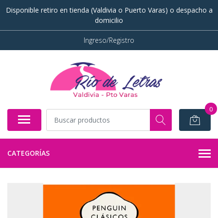
Disponible retiro en tienda (Valdivia o Puerto Varas) o despacho a
domicilio
Ingreso/Registro
0
CATEGORÍAS