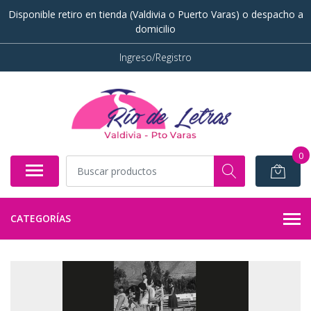
Disponible retiro en tienda (Valdivia o Puerto Varas) o despacho a
domicilio
Ingreso/Registro
0
CATEGORÍAS