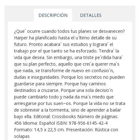
DESCRIPCIÓN
DETALLES
¿Que´ ocurre cuando todos tus planes se desvanecen?
Harper ha planificado hasta el u´ltimo detalle de su
futuro. Pronto acabara´ sus estudios y lograra´ el
trabajo por el que tanto se ha esforzado. Tendra´ la
vida que desea. Sin embargo, una triste pe´rdida hara´
que su plan perfecto, aquello que crei´a querer ma´s
que nada, se transforme de nuevo en confusio´n,
dudas e inseguridades. Porque los secretos no pueden
guardarse para siempre. Porque hay caminos
destinados a cruzarse. Porque una sola decisio´n
puede cambiarlo todo y nada da ma´s miedo que
arriesgarse por tus suen~os. Porque la vida no se trata
de sobrevivir a la tormenta, sino de aprender a bailar
bajo ella. Editorial: Crossbooks Número de páginas:
456 Idioma: Español ISBN: 978-956-6145-42-4
Formato: 14,5 x 22,5 cm. Presentación: Rústica con
solapas