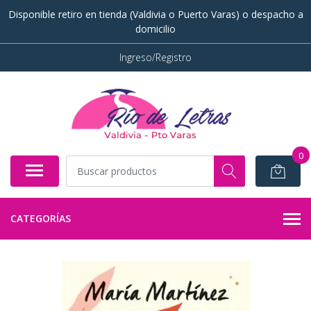
Disponible retiro en tienda (Valdivia o Puerto Varas) o despacho a
domicilio
Ingreso/Registro
0
CATEGORÍAS