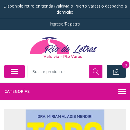
Disponible retiro en tienda (Valdivia o Puerto Varas) o despacho a
domicilio
Ingreso/Registro
0
CATEGORÍAS