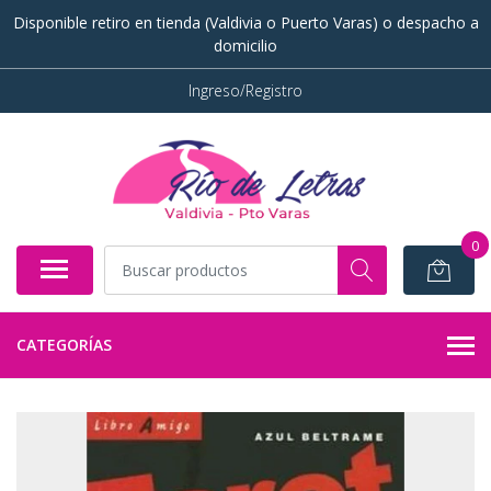
Disponible retiro en tienda (Valdivia o Puerto Varas) o despacho a
domicilio
Ingreso/Registro
0
CATEGORÍAS